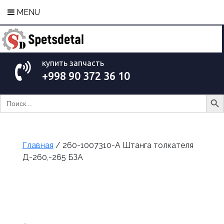
MENU
купить запчасть
+998 90 372 36 10
Search Bu
Search
for:
Главная
/ 260-1007310-А Штанга толкателя
Д-260,-265 БЗА