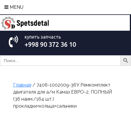
MENU
купить запчасть
+998 90 372 36 10
Search Bu
Search
for:
Главная
/ 7406-1002009-36У Ремкомплект
двигателя для а/м Камаз ЕВРО-2, ПОЛНЫЙ
(36 наим./164 шт.)
прокладки+кольца+сальники