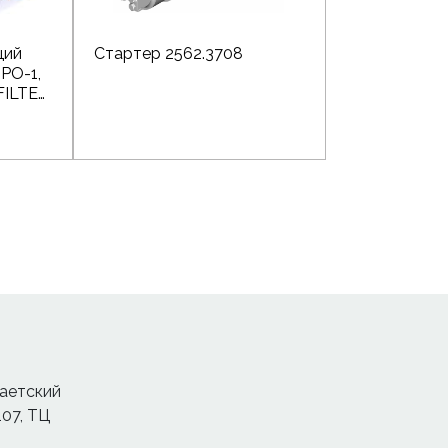
щий
Стартер 2562.3708
РО-1,
 FILTER
хаетский
107, ТЦ
4