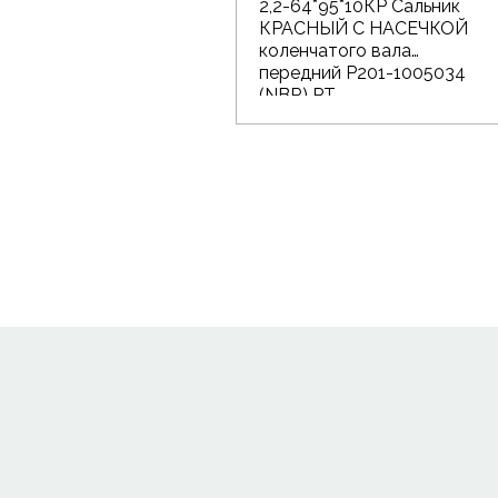
2,2-64*95*10КР Сальник
КРАСНЫЙ С НАСЕЧКОЙ
коленчатого вала
передний Р201-1005034
(NBR) РТ