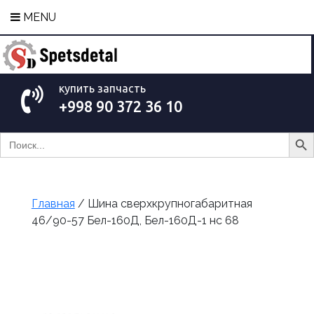
MENU
купить запчасть
+998 90 372 36 10
Search Bu
Search
for:
Главная
/ Шина сверхкрупногабаритная
46/90-57 Бел-160Д, Бел-160Д-1 нс 68