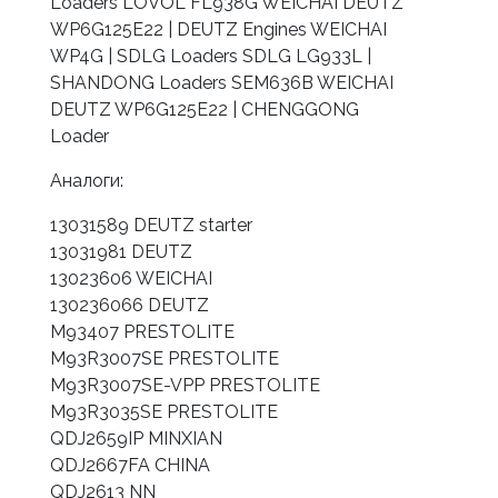
Loaders LOVOL FL938G WEICHAI DEUTZ
WP6G125E22 | DEUTZ Engines WEICHAI
WP4G | SDLG Loaders SDLG LG933L |
SHANDONG Loaders SEM636B WEICHAI
DEUTZ WP6G125E22 | CHENGGONG
Loader
Аналоги:
13031589 DEUTZ starter
13031981 DEUTZ
13023606 WEICHAI
130236066 DEUTZ
M93407 PRESTOLITE
M93R3007SE PRESTOLITE
M93R3007SE-VPP PRESTOLITE
M93R3035SE PRESTOLITE
QDJ2659IP MINXIAN
QDJ2667FA CHINA
QDJ2613 NN