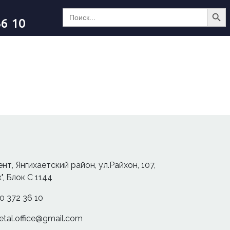
Search Butt
Search
for:
36 10
:
ент, Янгихаетский район, ул.Райхон, 107,
", Блок С 1144
0 372 36 10
etal.office@gmail.com