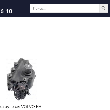
Search Butt
Search
for:
36 10
ка рулевая VOLVO FH