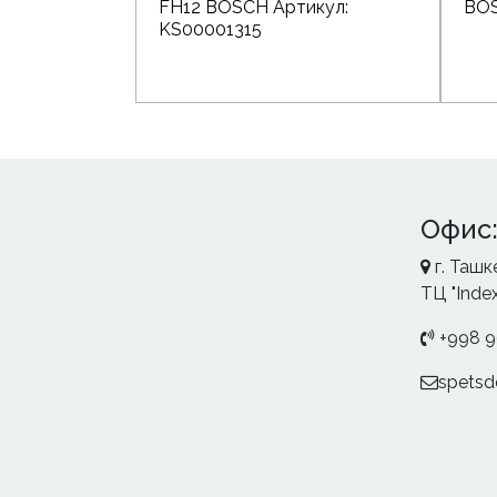
FH12 BOSCH Артикул:
BO
KS00001315
Офис
г. Ташк
ТЦ "Index
+998 9
spetsd